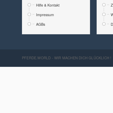
Hilfe & Kontakt
Z
Impressum
W
AGBs
D
PFERDE.WORLD - WIR MACHEN DICH GLÜCKLICH !