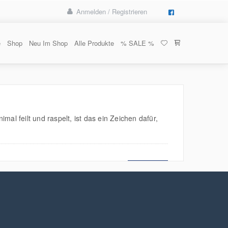
Anmelden / Registrieren
e
Shop
Neu Im Shop
Alle Produkte
% SALE %
al feilt und raspelt, ist das ein Zeichen dafür,
MEHR LESEN