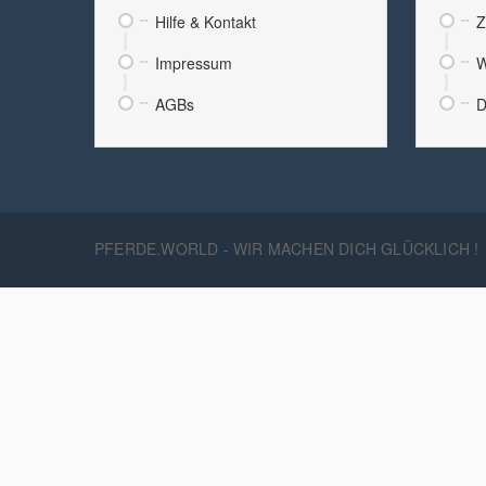
Hilfe & Kontakt
Z
Impressum
W
AGBs
D
PFERDE.WORLD - WIR MACHEN DICH GLÜCKLICH !