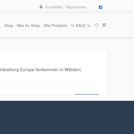
Anmelden / Registrieren
e
Shop
Neu Im Shop
Alle Produkte
% SALE %
erbreitung Europa Vorkommen in Wäldern,
MEHR LESEN