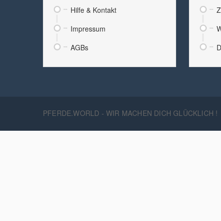
Hilfe & Kontakt
Z
Impressum
W
AGBs
D
PFERDE.WORLD - WIR MACHEN DICH GLÜCKLICH !