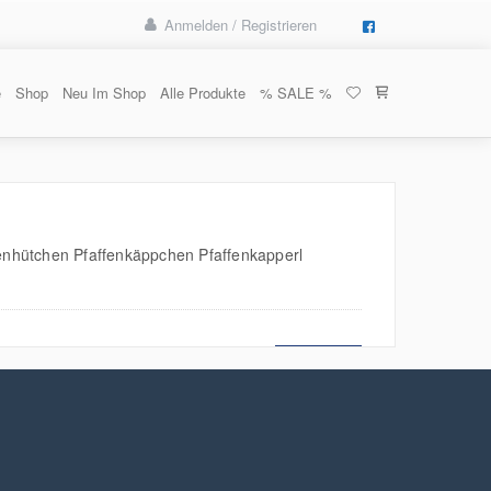
Anmelden / Registrieren
e
Shop
Neu Im Shop
Alle Produkte
% SALE %
enhütchen Pfaffenkäppchen Pfaffenkapperl
MEHR LESEN