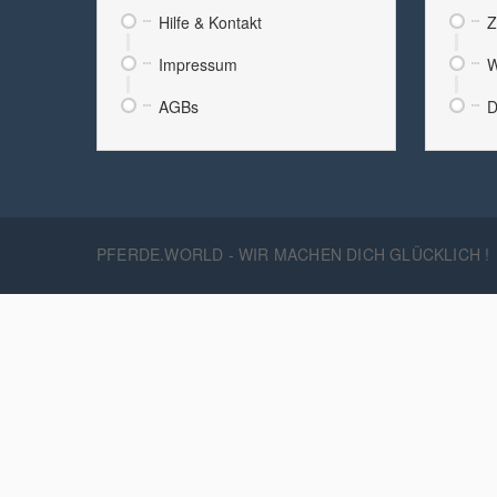
Hilfe & Kontakt
Z
Impressum
W
AGBs
D
PFERDE.WORLD - WIR MACHEN DICH GLÜCKLICH !