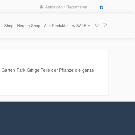
Anmelden / Registrieren
e
Shop
Neu Im Shop
Alle Produkte
% SALE %
arten Park Giftige Teile der Pflanze die ganze
MEHR LESEN