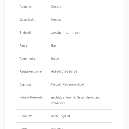
Rufname:
Domino
Geschlecht:
Hengst
Endmaß:
zwischen 1,0 – 1,25 m
Farbe:
Bay
Augenfarbe:
braun
Registriernummer:
958000010938169
Eignung:
Freizeit, Kinderreitschule
weitere Merkmale:
gechipt, entwurmt, Gesundheitspass
vorhanden
Standort:
noch England
Preis:
675,00 €