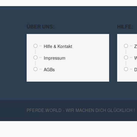
ÜBER UNS:
HILFE:
Hilfe & Kontakt
Z
Impressum
W
AGBs
D
PFERDE.WORLD - WIR MACHEN DICH GLÜCKLICH !