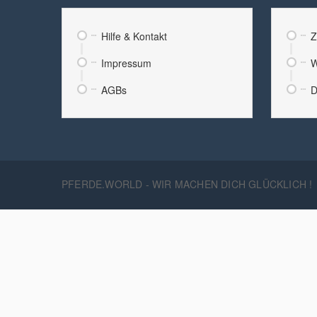
Hilfe & Kontakt
Z
Impressum
W
AGBs
D
PFERDE.WORLD - WIR MACHEN DICH GLÜCKLICH !