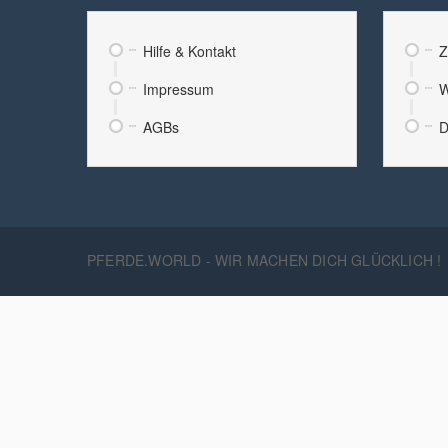
Hilfe & Kontakt
Z
Impressum
W
AGBs
D
PFERDE.WORLD - WIR MACHEN DICH GLÜCKLICH !