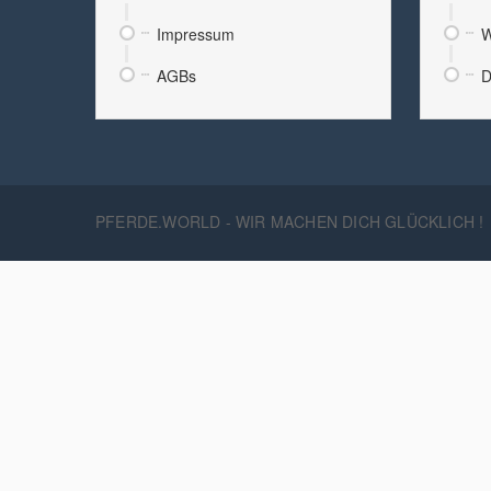
Impressum
W
AGBs
D
PFERDE.WORLD - WIR MACHEN DICH GLÜCKLICH !