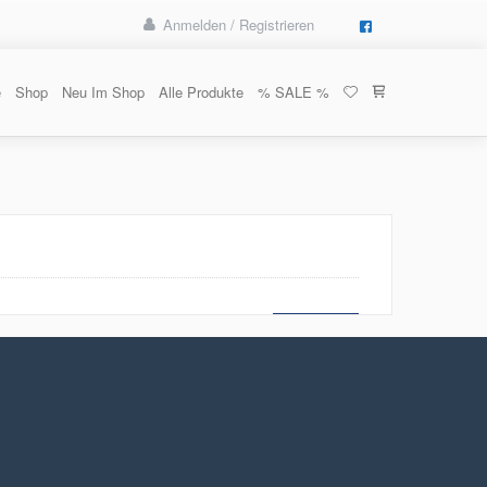
Anmelden / Registrieren
e
Shop
Neu Im Shop
Alle Produkte
% SALE %
MEHR LESEN