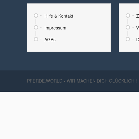
Hilfe & Kontakt
Z
Impressum
W
AGBs
D
PFERDE.WORLD - WIR MACHEN DICH GLÜCKLICH !