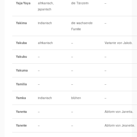
Yaja/Yaya
afrikanisch,
die Tänzerin
–
japanisch
Yakima
indianisch
die wachsende
–
Familie
Yakuba
afrikanisch
–
Variante von Jakob.
Yakubu
–
–
–
Yakuma
–
–
–
Yamilia
–
–
–
Yamka
indianisch
blühen
–
Yanetta
–
–
Abform von Janetta.
Yanette
–
–
Abform von Jeanette.