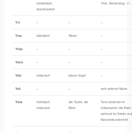
schwedisch,
Ylvie, Namenstag: 11. 
skandnavisch
Yvi
–
–
–
Yma
isländisch
Riesin
–
Ymja
–
–
–
Yoice
–
–
–
Yoki
indianisch
blauer Vogel
–
Yoli
–
–
sehr seltener Name
Yona
hebräisch,
die Taube, die
Yona bedeutet im
indianisch
Bärin
Indianischen die Bärin,
stehend für Stärke un
Naturverbundenheit.