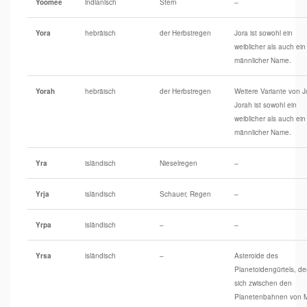
Yoomee
indianisch
Stern
–
Yora
hebräisch
der Herbstregen
Jora ist sowohl ein
weiblicher als auch ein
männlicher Name.
Yorah
hebräisch
der Herbstregen
Weitere Variante von J
Jorah ist sowohl ein
weiblicher als auch ein
männlicher Name.
Yra
isländisch
Nieselregen
–
Yrja
isländisch
Schauer, Regen
–
Yrpa
isländisch
–
–
Yrsa
isländisch
–
Asteroide des
Planetoidengürtels, de
sich zwischen den
Planetenbahnen von 