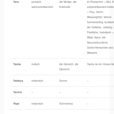
Yara
persisch,
die Mutige, die
im Persischen = Mut, Kr
lateinamerikanisch
Kraftvolle
südamerikanisch/india
= Frau, Herrin,
Wassergöttin; kleiner
Schmetterling; kurdisc
die Geliebte, Liebling; 
Friedliche; hebräisch =
Wald, Natur, die
Naturverbundene;
Göttin/Herrscherin des
Wassers
Yasha
indisch
die Gloreich, die
Yasha ist ein Unisex-
Dämonin
Yatokya
indianisch
Sonne
–
Yavera
–
–
–
Yepa
indianisch
Schneefrau
–