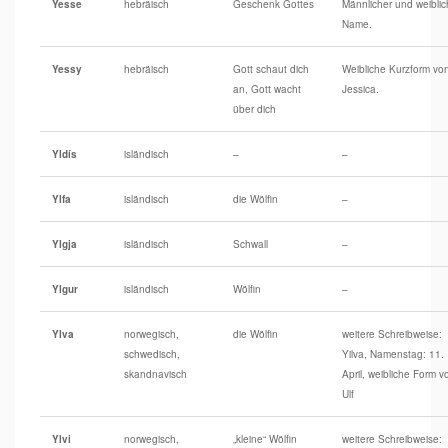
Yesse
hebräisch
Geschenk Gottes
Männlicher und weiblic
Name.
Yessy
hebräisch
Gott schaut dich
Weibliche Kurzform vo
an, Gott wacht
Jessica.
über dich
Yldís
isländisch
–
–
Ylfa
isländisch
die Wölfin
–
Ylgja
isländisch
Schwall
–
Ylgur
isländisch
Wölfin
–
Ylva
norwegisch,
die Wölfin
weitere Schreibweise:
schwedisch,
Yilva, Namenstag: 11.
skandnavisch
April, weibliche Form v
Ulf
Ylvi
norwegisch,
„kleine“ Wölfin
weitere Schreibweise: