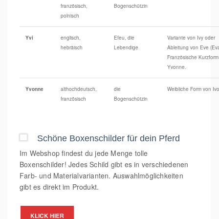
französisch,
Bogenschützin
polnisch
Yvi
englisch,
Efeu, die
Variante von Ivy oder
hebräisch
Lebendige
Ableitung von Eve (Eva
Französische Kurzform
Yvonne.
Yvonne
althochdeutsch,
die
Weibliche Form von Ivo
französisch
Bogenschützin
Schöne Boxenschilder für dein Pferd
Im Webshop findest du jede Menge tolle
Boxenschilder! Jedes Schild gibt es in verschiedenen
Farb- und Materialvarianten. Auswahlmöglichkeiten
gibt es direkt im Produkt.
KLICK HIER