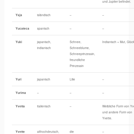
und Jupiter befindet.
Ysja
isländisch
–
–
Yucateca
spanisch
–
–
Yuki
japanisch,
Schnee,
Indianisch = Mut, Glüc
indianisch
Schneeblume,
Schneeprinzessin,
freundliche
Prinzessin
Yuri
japanisch
Lilie
–
Yurima
–
–
–
Yvetta
italienisch
–
Weibliche Form von Yv
und andere Form von
Yvette.
Yvette
althochdeutsch,
die
–