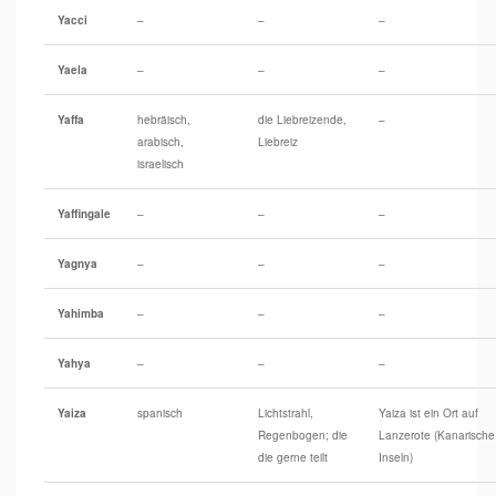
Yacci
–
–
–
Yaela
–
–
–
Yaffa
hebräisch,
die Liebreizende,
–
arabisch,
Liebreiz
israelisch
Yaffingale
–
–
–
Yagnya
–
–
–
Yahimba
–
–
–
Yahya
–
–
–
Yaiza
spanisch
Lichtstrahl,
Yaiza ist ein Ort auf
Regenbogen; die
Lanzerote (Kanarische
die gerne teilt
Inseln)