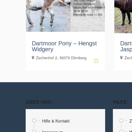
Dartmoor Pony – Hengst
Dart
Widgery
Jasp
Zechenhof 2, 56379 Dörnberg
Zech
ÜBER UNS:
HILFE:
Hilfe & Kontakt
Z