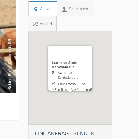
Ansicht
Street View
Anfahrt
Lusitano Stute –
Benvinda SR
2640-058
Santo.Isidoro
00351 934816053
rolfssabine@hotmail.com
EINE ANFRAGE SENDEN