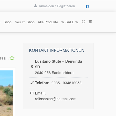
Anmelden / Registrieren
e
Shop
Neu Im Shop
Alle Produkte
% SALE %
KONTAKT INFORMATIONEN
766
Lusitano Stute – Benvinda
SR
2640-058 Santo.Isidoro
Telefon:
00351 934816053
Email:
rolfssabine@hotmail.com