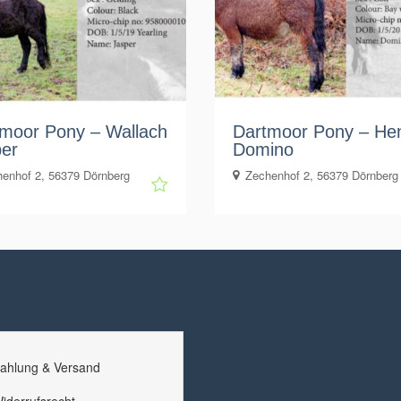
moor Pony – Wallach
Dartmoor Pony – He
er
Domino
enhof 2, 56379 Dörnberg
Zechenhof 2, 56379 Dörnberg
ahlung & Versand