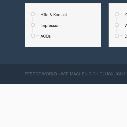
Hilfe & Kontakt
Z
Impressum
W
AGBs
D
PFERDE.WORLD - WIR MACHEN DICH GLÜCKLICH !