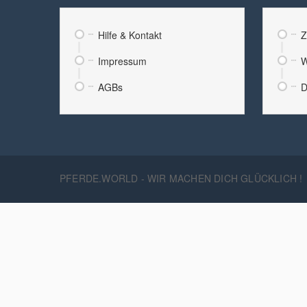
Hilfe & Kontakt
Z
Impressum
W
AGBs
D
PFERDE.WORLD - WIR MACHEN DICH GLÜCKLICH !