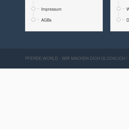
Impressum
W
AGBs
D
PFERDE.WORLD - WIR MACHEN DICH GLÜCKLICH !