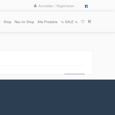
Anmelden / Registrieren
e
Shop
Neu Im Shop
Alle Produkte
% SALE %
MEHR LESEN