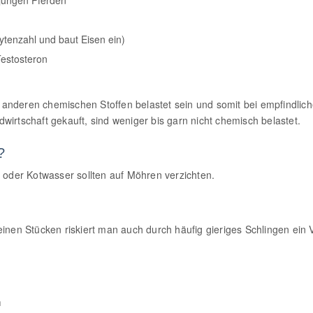
 jungen Pferden
zytenzahl und baut Eisen ein)
Testosteron
anderen chemischen Stoffen belastet sein und somit bei empfindlic
irtschaft gekauft, sind weniger bis garn nicht chemisch belastet.
?
l oder Kotwasser sollten auf Möhren verzichten.
!
einen Stücken riskiert man auch durch häufig gieriges Schlingen ein
m