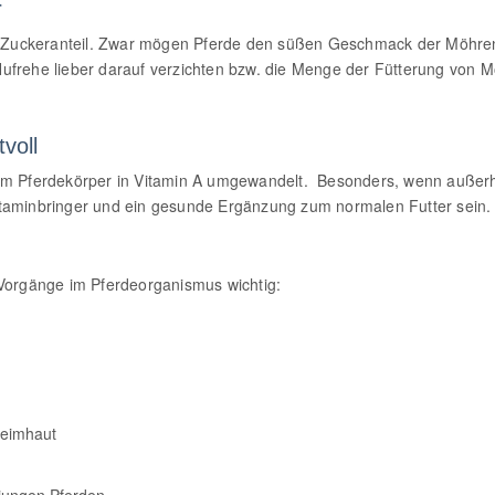
r
Zuckeranteil. Zwar mögen Pferde den süßen Geschmack der Möhren,
ufrehe lieber darauf verzichten bzw. die Menge der Fütterung von Mö
voll
im Pferdekörper in Vitamin A umgewandelt. Besonders, wenn außerha
taminbringer und ein gesunde Ergänzung zum normalen Futter sein. 
 Vorgänge im Pferdeorganismus wichtig:
leimhaut