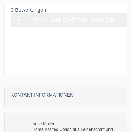
0 Bewertungen
PERSÖNLICHE BEWERTUNG SCHREIBEN
Aktuell wurden noch keine Bewertung
hinterlassen. Sei der erste und schreibe eine
Bewertung!
KONTAKT INFORMATIONEN
Antje Müller
Horse Assited Coach aus Leidenschaft und