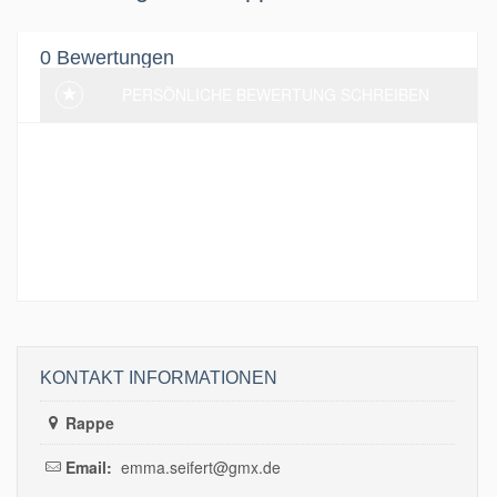
0 Bewertungen
PERSÖNLICHE BEWERTUNG SCHREIBEN
Aktuell wurden noch keine Bewertung
hinterlassen. Sei der erste und schreibe eine
Bewertung!
KONTAKT INFORMATIONEN
Rappe
Email:
emma.seifert@gmx.de