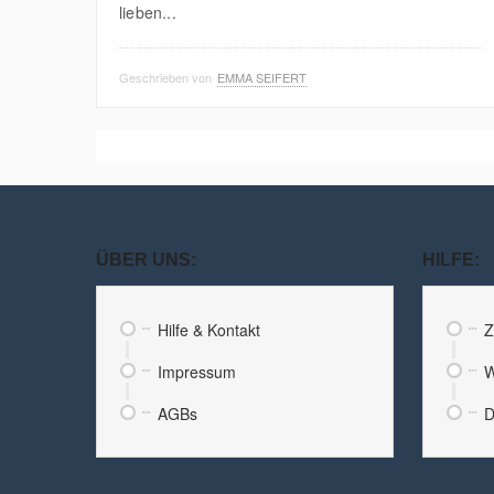
lieben...
Geschrieben von
EMMA SEIFERT
ÜBER UNS:
HILFE:
Hilfe & Kontakt
Z
Impressum
W
AGBs
D