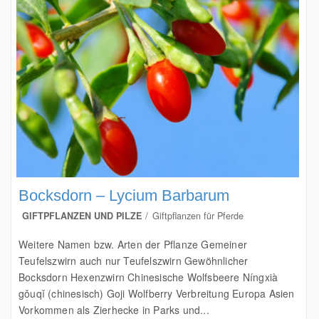
Bocksdorn – Lycium Barbarum
GIFTPFLANZEN UND PILZE
Giftpflanzen für Pferde
Weitere Namen bzw. Arten der Pflanze Gemeiner
Teufelszwirn auch nur Teufelszwirn Gewöhnlicher
Bocksdorn Hexenzwirn Chinesische Wolfsbeere Níngxià
gǒuqǐ (chinesisch) Goji Wolfberry Verbreitung Europa Asien
Vorkommen als Zierhecke in Parks und...