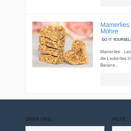
Mamerlies 
Möhre
DO IT YOURSEL
Mamerlies - Lec
die Leckerlies 
Banane...
ÜBER UNS:
HILFE: