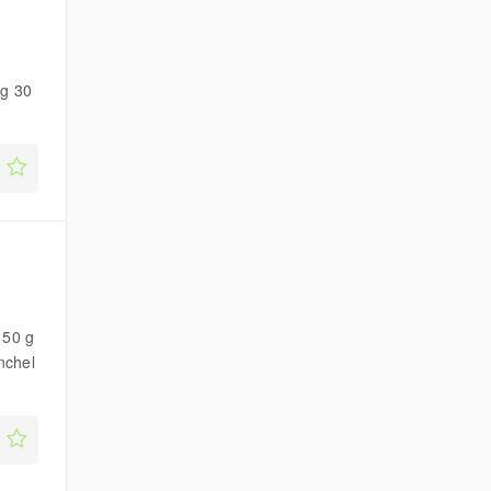
ig 30
150 g
nchel