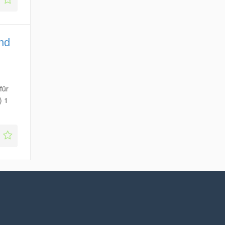
nd
für
g) 1