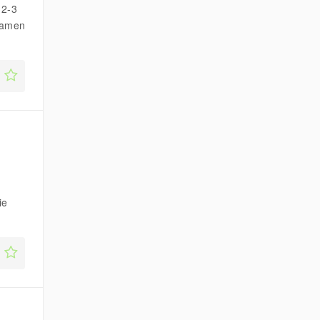
 2-3
nsamen
ie