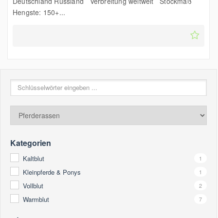
Deutschland Russland Verbreitung weltweit Stockmaß
Hengste: 150+...
Kategorien
Kaltblut
1
Kleinpferde & Ponys
1
Vollblut
2
Warmblut
7