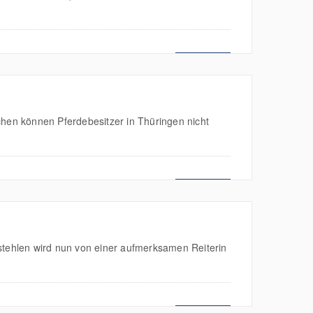
MEHR LESEN
chen können Pferdebesitzer in Thüringen nicht
MEHR LESEN
tehlen wird nun von einer aufmerksamen Reiterin
MEHR LESEN