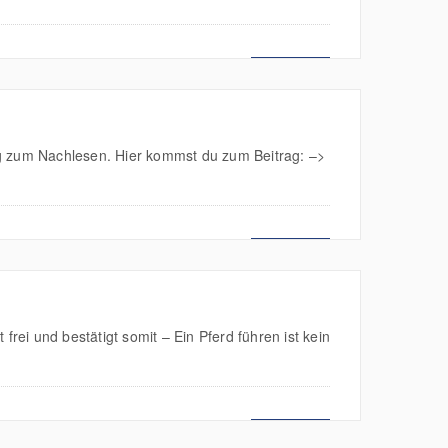
MEHR LESEN
ng zum Nachlesen. Hier kommst du zum Beitrag: –>
MEHR LESEN
rei und bestätigt somit – Ein Pferd führen ist kein
MEHR LESEN