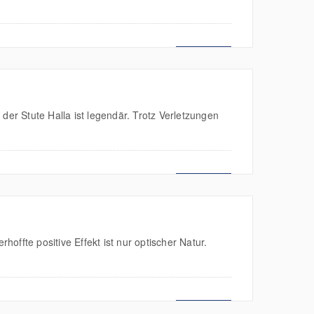
MEHR LESEN
der Stute Halla ist legendär. Trotz Verletzungen
MEHR LESEN
ffte positive Effekt ist nur optischer Natur.
MEHR LESEN