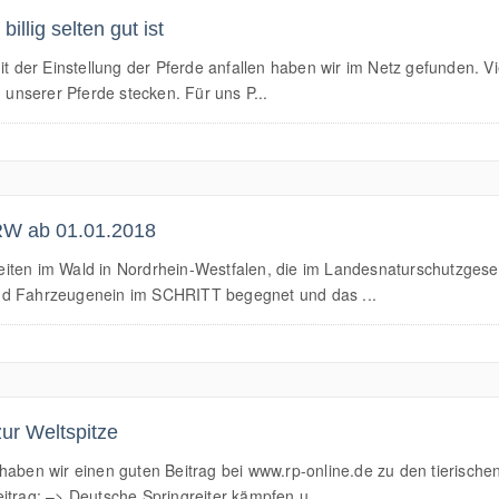
illig selten gut ist
t der Einstellung der Pferde anfallen haben wir im Netz gefunden. Vie
n unserer Pferde stecken. Für uns P...
RW ab 01.01.2018
iten im Wald in Nordrhein-Westfalen, die im Landesnaturschutzgeset
und Fahrzeugenein im SCHRITT begegnet und das ...
ur Weltspitze
 haben wir einen guten Beitrag bei www.rp-online.de zu den tieris
itrag: –> Deutsche Springreiter kämpfen u...